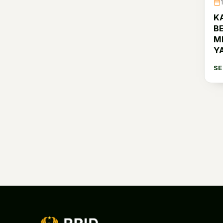
Disjasad
1
K
Disjarahad
84
B
M
Dislaikad
2
Y
Disadaad
164
S
Ditkuad
1
Kodiklatad
52
Kopassus
29
Pussenif
4
Pussenkav
1
Pussenarmed
1
Pussenarhanud
1
Pusterad
6