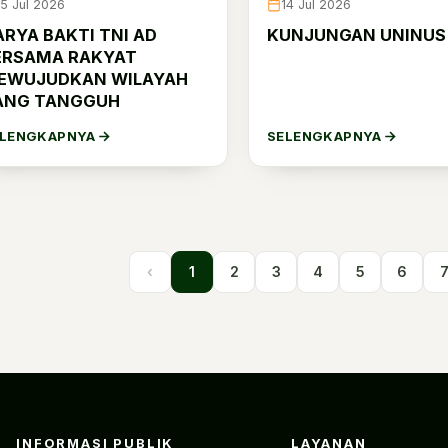
15 Jul 2026
14 Jul 2026
ARYA BAKTI TNI AD
KUNJUNGAN UNINUS
ERSAMA RAKYAT
EWUJUDKAN WILAYAH
ANG TANGGUH
ELENGKAPNYA
SELENGKAPNYA
‹
1
2
3
4
5
6
INFORMASI PUBLIK
LAYANAN