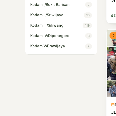
2
Kodam I/Bukit Barisan
2
Kodam II/Sriwijaya
10
S
Kodam III/Siliwangi
119
Kodam IV/Diponegoro
D
3
Kodam V/Brawijaya
2
Kodam VI/Mulawarman
23
Kodam IX/Udayana
16
Kodam XII/Tanjungpura
59
Kodam XIII/Merdeka
3
Kodam XIV/Hasanuddin
3
Kodam XVI/Pattimura
3
J