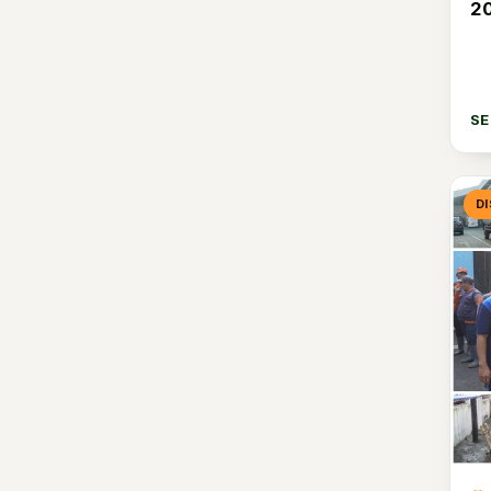
2
Kodam XVII/Cenderawasih
257
Kodam XVIII/Kasuari
3
Kodam Jaya
4
S
Kodam Iskandar Muda
7
Ditajenad
4
D
Dittopad
0
Ditkumad
1
Disbintalad
3
Dispsiad
6
Dislitbangad
2
Disinfolahtad
7