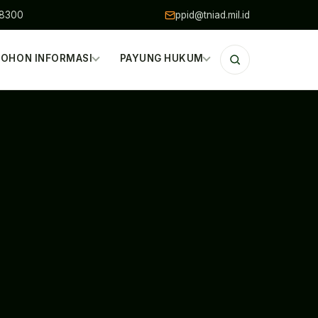
48300
ppid@tniad.mil.id
OHON INFORMASI
PAYUNG HUKUM