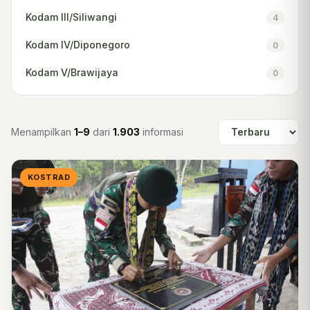
Kodam III/Siliwangi
4
Kodam IV/Diponegoro
0
Kodam V/Brawijaya
0
Kodam VI/Mulawarman
52
Kodam IX/Udayana
376
Menampilkan
1–9
dari
1.903
informasi
Kodam XII/Tanjungpura
32
KOSTRAD
Kodam XIII/Merdeka
2
Kodam XIV/Hasanuddin
13
Kodam XVI/Pattimura
0
Kodam XVII/Cenderawasih
0
Kodam XVIII/Kasuari
0