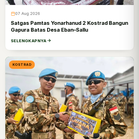
Kodam Jaya
0
07 Aug 2026
Kodam Iskandar Muda
0
Satgas Pamtas Yonarhanud 2 Kostrad Bangun
Gapura Batas Desa Eban–Sallu
Ditajenad
0
SELENGKAPNYA
Dittopad
0
Ditkumad
0
KOSTRAD
Disbintalad
0
Dispsiad
4
Dislitbangad
0
Disinfolahtad
10
Disjasad
0
Disjarahad
0