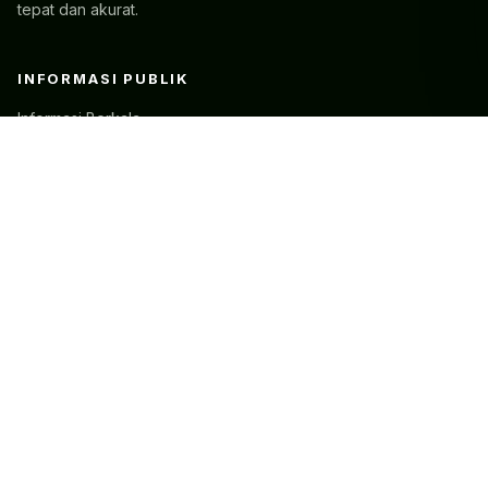
tepat dan akurat.
INFORMASI PUBLIK
Informasi Berkala
Informasi Serta Merta
Informasi Setiap Saat
Dasar Hukum
LAYANAN
Form Permohonan
Klaim Keberatan
Biaya Salinan
Tanya Jawab
KONTAK
Jl. Veteran, RT.3/RW.2, Gambir, Kecamatan Gambir, Kota
Jakarta Pusat, Daerah Khusus Ibukota Jakarta 10110