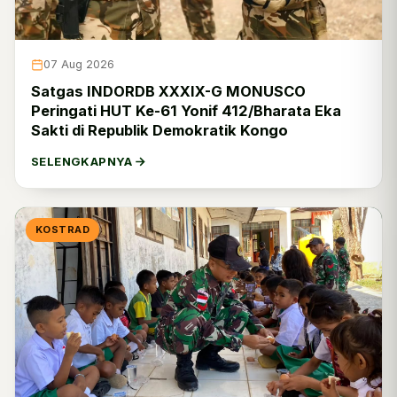
Dislaikad
0
Disadaad
0
07 Aug 2026
Ditkuad
0
Satgas INDORDB XXXIX-G MONUSCO
Peringati HUT Ke-61 Yonif 412/Bharata Eka
Kodiklatad
3
Sakti di Republik Demokratik Kongo
Kopassus
20
SELENGKAPNYA
Pussenif
3
Pussenkav
0
KOSTRAD
Pussenarmed
0
Pussenarhanud
1
Pusterad
0
Puspomad
0