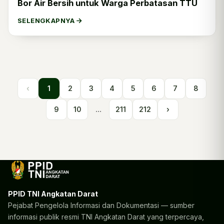
Bor Air Bersih untuk Warga Perbatasan TTU
SELENGKAPNYA
‹
1
2
3
4
5
6
7
8
9
10
...
211
212
›
PPID TNI Angkatan Darat
Pejabat Pengelola Informasi dan Dokumentasi — sumber
informasi publik resmi TNI Angkatan Darat yang terpercaya,