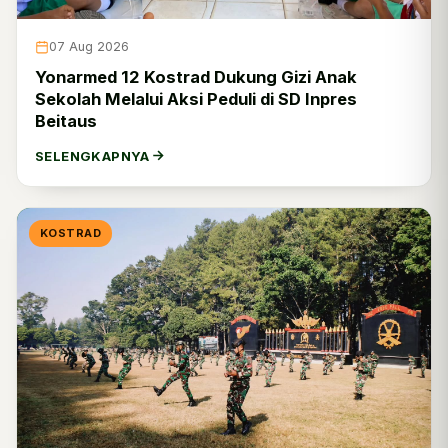
Puspenerbad
0
Puskesad
4
07 Aug 2026
Yonarmed 12 Kostrad Dukung Gizi Anak
Pusziad
0
Sekolah Melalui Aksi Peduli di SD Inpres
Beitaus
Pushubad
0
SELENGKAPNYA
Puspalad
0
Pusbekangad
0
KOSTRAD
Pusintelad
0
Pussansiad
0
Akademi Militer
0
Seskoad
0
Secapa AD
8