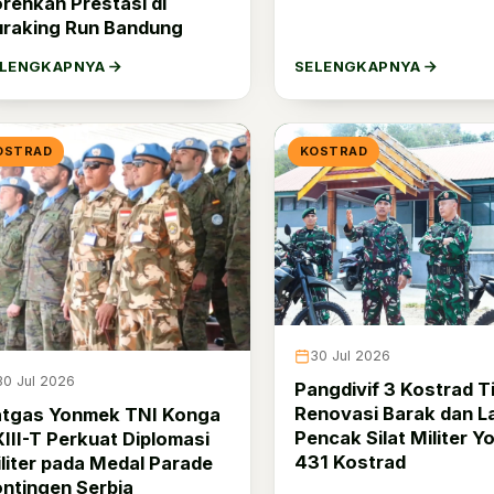
rehkan Prestasi di
raking Run Bandung
ELENGKAPNYA
SELENGKAPNYA
OSTRAD
KOSTRAD
30 Jul 2026
30 Jul 2026
Pangdivif 3 Kostrad T
Renovasi Barak dan L
atgas Yonmek TNI Konga
Pencak Silat Militer Yo
III-T Perkuat Diplomasi
431 Kostrad
liter pada Medal Parade
ntingen Serbia