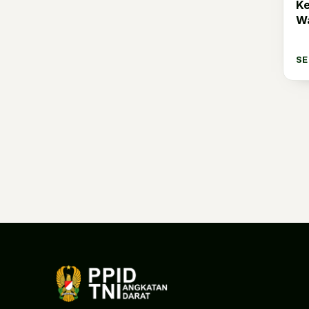
Disjasad
1
Ke
W
Disjarahad
84
Dislaikad
2
S
Disadaad
164
Ditkuad
1
Kodiklatad
52
Kopassus
29
Pussenif
4
Pussenkav
1
Pussenarmed
1
Pussenarhanud
1
Pusterad
6