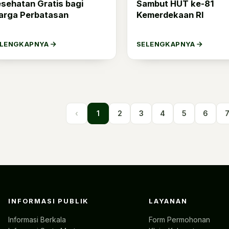
sehatan Gratis bagi
Sambut HUT ke-81
arga Perbatasan
Kemerdekaan RI
ELENGKAPNYA
SELENGKAPNYA
‹
1
2
3
4
5
6
INFORMASI PUBLIK
LAYANAN
Informasi Berkala
Form Permohonan