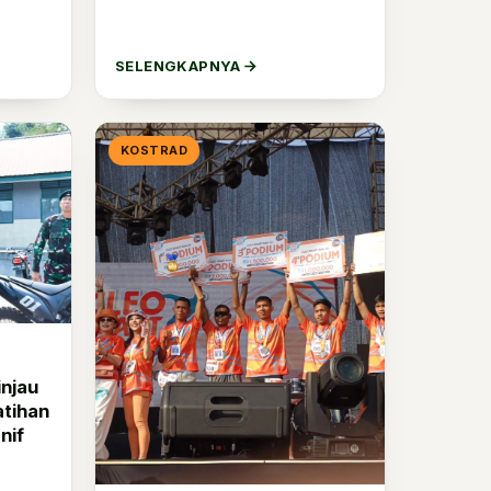
SELENGKAPNYA
KOSTRAD
injau
atihan
nif