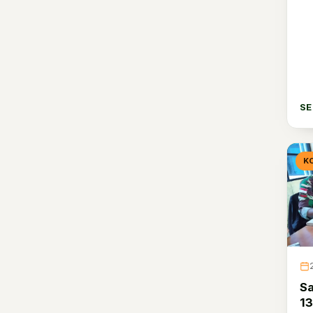
Kodam XVII/Cenderawasih
257
Kodam XVIII/Kasuari
3
Kodam Jaya
4
Kodam Iskandar Muda
7
S
Ditajenad
4
Dittopad
0
K
Ditkumad
1
Disbintalad
3
Dispsiad
6
Dislitbangad
2
Disinfolahtad
S
7
13