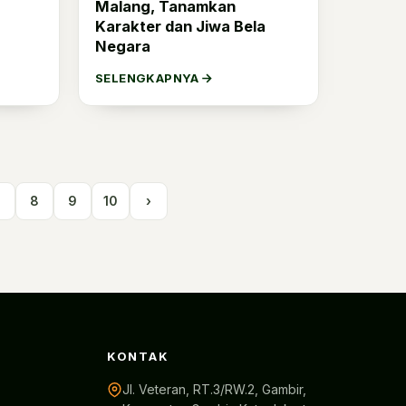
Malang, Tanamkan
Karakter dan Jiwa Bela
Negara
SELENGKAPNYA
7
8
9
10
›
KONTAK
Jl. Veteran, RT.3/RW.2, Gambir,