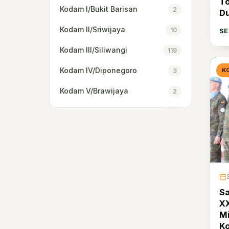
To
Kodam I/Bukit Barisan
2
Du
Kodam II/Sriwijaya
10
S
Kodam III/Siliwangi
119
Kodam IV/Diponegoro
K
3
Kodam V/Brawijaya
2
Kodam VI/Mulawarman
23
Kodam IX/Udayana
16
Kodam XII/Tanjungpura
59
Kodam XIII/Merdeka
3
S
Kodam XIV/Hasanuddin
3
XX
Kodam XVI/Pattimura
Mi
3
Ko