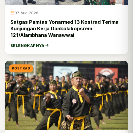
Kodam Jaya
16
07 Aug 2026
Kodam Iskandar Muda
17
Satgas Pamtas Yonarmed 13 Kostrad Terima
Kunjungan Kerja Dankolakopsrem
Ditajenad
1
121/Alambhana Wanawwai
Dittopad
0
SELENGKAPNYA
Ditkumad
1
Disbintalad
2
KOSTRAD
Dispsiad
401
Dislitbangad
6
Disinfolahtad
12
Disjasad
1
Disjarahad
2