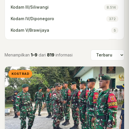
Kodam III/Siliwangi
8.514
Kodam IV/Diponegoro
372
Kodam V/Brawijaya
5
Kodam VI/Mulawarman
120
Kodam IX/Udayana
8.380
Menampilkan
1–9
dari
819
informasi
Kodam XII/Tanjungpura
795
KOSTRAD
Kodam XIII/Merdeka
9
Kodam XIV/Hasanuddin
7.734
Kodam XVI/Pattimura
417
Kodam XVII/Cenderawasih
5.615
Kodam XVIII/Kasuari
647