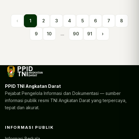
‹
1
2
3
4
5
6
7
8
9
10
...
90
91
›
PPID TNI Angkatan Darat
Pejabat Pengelola Informasi dan Dokumentasi — sumber
informasi publik resmi TNI Angkatan Darat yang terpercaya,
tepat dan akurat.
INFORMASI PUBLIK
Informasi Berkala