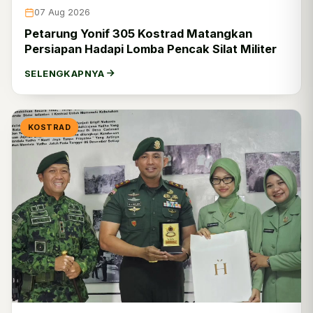
Dislaikad
5
07 Aug 2026
Petarung Yonif 305 Kostrad Matangkan
Disadaad
0
Persiapan Hadapi Lomba Pencak Silat Militer
Ditkuad
0
SELENGKAPNYA
Kodiklatad
224
Kopassus
97
KOSTRAD
Pussenif
101
Pussenkav
1
Pussenarmed
6
Pussenarhanud
8
Pusterad
2
Puspomad
79