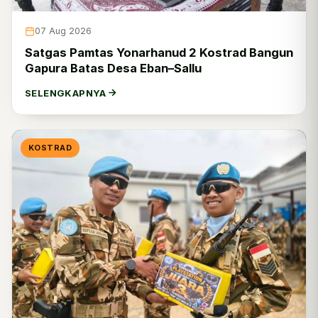
Kodam Jaya
0
07 Aug 2026
Kodam Iskandar Muda
0
Satgas Pamtas Yonarhanud 2 Kostrad Bangun
Gapura Batas Desa Eban–Sallu
Ditajenad
0
SELENGKAPNYA
Dittopad
0
Ditkumad
0
KOSTRAD
Disbintalad
0
Dispsiad
4
Dislitbangad
0
Disinfolahtad
10
Disjasad
0
Disjarahad
0