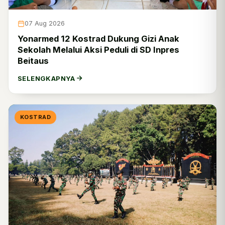
Puspenerbad
0
Puskesad
4
07 Aug 2026
Yonarmed 12 Kostrad Dukung Gizi Anak
Pusziad
0
Sekolah Melalui Aksi Peduli di SD Inpres
Beitaus
Pushubad
0
SELENGKAPNYA
Puspalad
0
Pusbekangad
0
KOSTRAD
Pusintelad
0
Pussansiad
0
Akademi Militer
0
Seskoad
0
Secapa AD
8