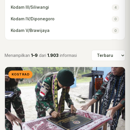
Kodam III/Siliwangi
4
Kodam IV/Diponegoro
0
Kodam V/Brawijaya
0
Kodam VI/Mulawarman
52
Kodam IX/Udayana
376
Menampilkan
1–9
dari
1.903
informasi
Kodam XII/Tanjungpura
32
KOSTRAD
Kodam XIII/Merdeka
2
Kodam XIV/Hasanuddin
13
Kodam XVI/Pattimura
0
Kodam XVII/Cenderawasih
0
Kodam XVIII/Kasuari
0