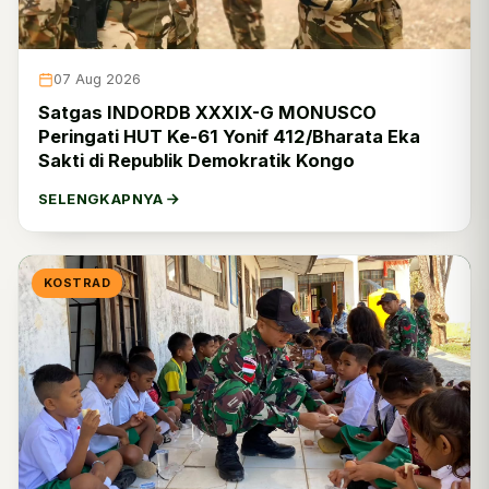
Dislaikad
0
Disadaad
0
07 Aug 2026
Ditkuad
0
Satgas INDORDB XXXIX-G MONUSCO
Peringati HUT Ke-61 Yonif 412/Bharata Eka
Kodiklatad
3
Sakti di Republik Demokratik Kongo
Kopassus
20
SELENGKAPNYA
Pussenif
3
Pussenkav
0
KOSTRAD
Pussenarmed
0
Pussenarhanud
1
Pusterad
0
Puspomad
0