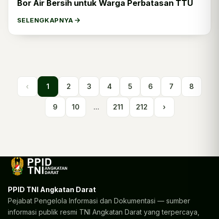
Bor Air Bersih untuk Warga Perbatasan TTU
SELENGKAPNYA
‹
1
2
3
4
5
6
7
8
9
10
...
211
212
›
PPID TNI Angkatan Darat
Pejabat Pengelola Informasi dan Dokumentasi — sumber
informasi publik resmi TNI Angkatan Darat yang terpercaya,