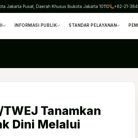
ota Jakarta Pusat, Daerah Khusus Ibukota Jakarta 10110
+62-21-38
I
INFORMASI PUBLIK
STANDAR PELAYANAN
PEM
43/TWEJ Tanamkan
k Dini Melalui