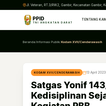
Jl. Veteran, RT.3/RW.2, Gambir, Kecamatan Gambir, K
PPID
TENTANG KAM
TNI ANGKATAN DARAT
Beranda
/
Informasi Publik
/
Kodam XVII/Cenderawasih
13 April 2023
KODAM XVII/CENDERAWASIH
Satgas Yonif 1
Kedisiplinan Seja
Kegiatan PBB