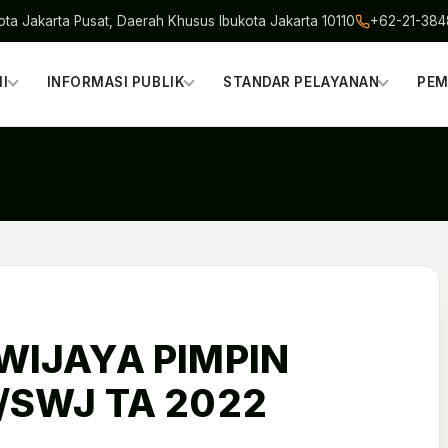
ota Jakarta Pusat, Daerah Khusus Ibukota Jakarta 10110
+62-21-38
I
INFORMASI PUBLIK
STANDAR PELAYANAN
PEM
WIJAYA PIMPIN
/SWJ TA 2022