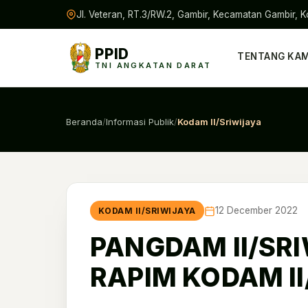
Jl. Veteran, RT.3/RW.2, Gambir, Kecamatan Gambir, K
PPID
TENTANG KAM
TNI ANGKATAN DARAT
Beranda
/
Informasi Publik
/
Kodam II/Sriwijaya
12 December 2022
KODAM II/SRIWIJAYA
PANGDAM II/SRI
RAPIM KODAM II