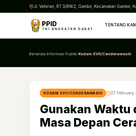
Jl. Veteran, RT.3/RW.2, Gambir, Kecamatan Gambir, K
PPID
TENTANG KAM
TNI ANGKATAN DARAT
Beranda
/
Informasi Publik
/
Kodam XVII/Cenderawasih
27 February
KODAM XVII/CENDERAWASIH
Gunakan Waktu d
Masa Depan Cer