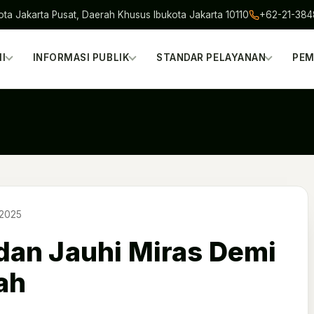
ota Jakarta Pusat, Daerah Khusus Ibukota Jakarta 10110
+62-21-38
I
INFORMASI PUBLIK
STANDAR PELAYANAN
PEM
 2025
an Jauhi Miras Demi
ah