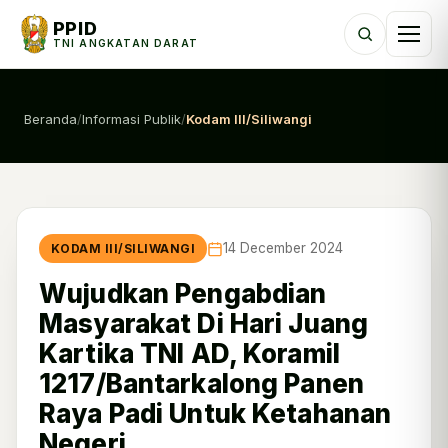
PPID
TNI ANGKATAN DARAT
Beranda
/
Informasi Publik
/
Kodam III/Siliwangi
14 December 2024
KODAM III/SILIWANGI
Wujudkan Pengabdian
Masyarakat Di Hari Juang
Kartika TNI AD, Koramil
1217/Bantarkalong Panen
Raya Padi Untuk Ketahanan
Negeri