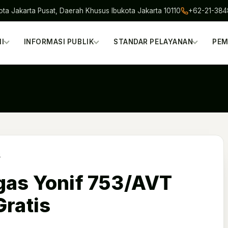
ota Jakarta Pusat, Daerah Khusus Ibukota Jakarta 10110
+62-21-38
I
INFORMASI PUBLIK
STANDAR PELAYANAN
PEM
4
tgas Yonif 753/AVT
Gratis