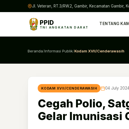
Jl. Veteran, RT.3/RW.2, Gambir, Kecamatan Gambir, K
PPID
TENTANG KAM
TNI ANGKATAN DARAT
Beranda
/
Informasi Publik
/
Kodam XVII/Cenderawasih
04 July 202
KODAM XVII/CENDERAWASIH
Cegah Polio, Sa
Gelar Imunisasi 