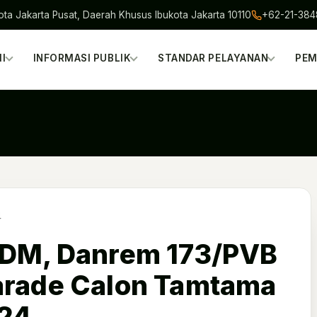
ota Jakarta Pusat, Daerah Khusus Ibukota Jakarta 10110
+62-21-38
I
INFORMASI PUBLIK
STANDAR PELAYANAN
PEM
4
SDM, Danrem 173/PVB
arade Calon Tamtama
024