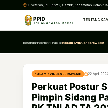
Jl. Veteran, RT.3/RW.2, Gambir, Kecamatan Gambir, K
PPID
TENTANG KAM
TNI ANGKATAN DARAT
Beranda
/
Informasi Publik
/
Kodam XVII/Cenderawasih
22 April 202
KODAM XVII/CENDERAWASIH
Perkuat Postur 
Pimpin Sidang P
PK TNI AD TA 2