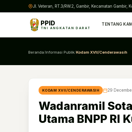
Jl. Veteran, RT.3/RW.2, Gambir, Kecamatan Gambir, K
PPID
TENTANG KAM
TNI ANGKATAN DARAT
Beranda
/
Informasi Publik
/
Kodam XVII/Cenderawasih
29 Decembe
KODAM XVII/CENDERAWASIH
Wadanramil Sota
Utama BNPP RI K