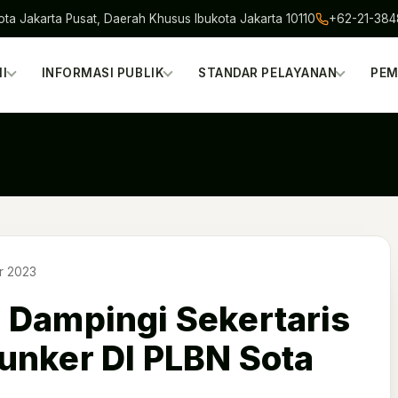
ota Jakarta Pusat, Daerah Khusus Ibukota Jakarta 10110
+62-21-38
I
INFORMASI PUBLIK
STANDAR PELAYANAN
PEM
r 2023
 Dampingi Sekertaris
unker DI PLBN Sota