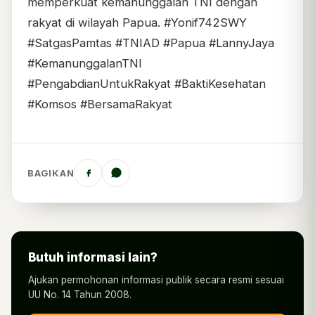
memperkuat kemanunggalan TNI dengan
rakyat di wilayah Papua. #Yonif742SWY
#SatgasPamtas #TNIAD #Papua #LannyJaya
#KemanunggalanTNI
#PengabdianUntukRakyat #BaktiKesehatan
#Komsos #BersamaRakyat
BAGIKAN
Butuh informasi lain?
Ajukan permohonan informasi publik secara resmi sesuai
UU No. 14 Tahun 2008.